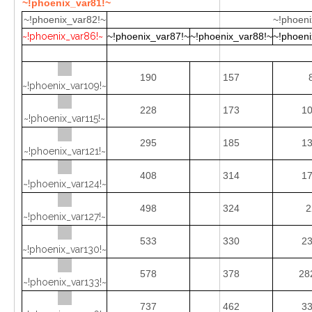
~!phoenix_var81!~
~!phoenix_var82!~
~!phoeni
~!phoenix_var86!~
~!phoenix_var87!~
~!phoenix_var88!~
~!phoeni
190
157
~!phoenix_var109!~
228
173
10
~!phoenix_var115!~
295
185
13
~!phoenix_var121!~
408
314
17
~!phoenix_var124!~
498
324
2
~!phoenix_var127!~
533
330
23
~!phoenix_var130!~
578
378
28
~!phoenix_var133!~
737
462
33