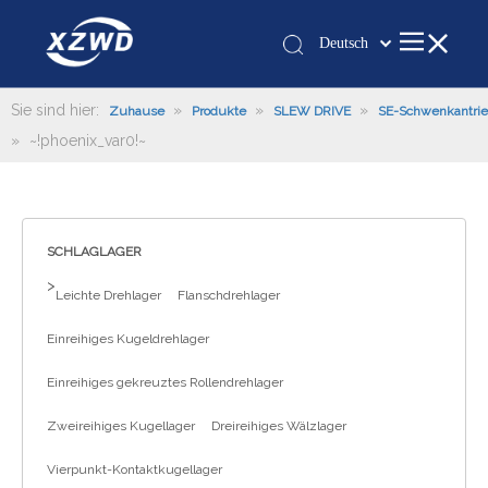
Deutsch
Қазақша
românesc
Sie sind hier:
»
»
»
Zuhause
Produkte
SLEW DRIVE
SE-Schwenkantri
»
~!phoenix_var0!~
Türk dili
Tiếng Việt
한국어
日本語
SCHLAGLAGER
Italiano
>
Leichte Drehlager
Flanschdrehlager
Português
Español
Einreihiges Kugeldrehlager
Pусский
Einreihiges gekreuztes Rollendrehlager
Français
العربية
Zweireihiges Kugellager
Dreireihiges Wälzlager
English
Vierpunkt-Kontaktkugellager