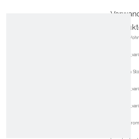
Verwan
Produkt
~!phoenix_var
~!phoenix_var
~!phoenix_var