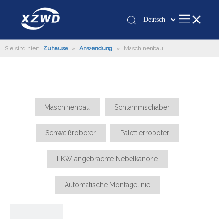
Deutsch
Қазақша
Sie sind hier:
Zuhause
»
Anwendung
»
Maschinenbau
românesc
Türk dili
Tiếng Việt
한국어
日本語
Maschinenbau
Schlammschaber
Italiano
Schweißroboter
Palettierroboter
Português
Español
LKW angebrachte Nebelkanone
Pусский
Français
Automatische Montagelinie
العربية
English