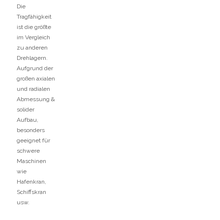
Die
Tragfähigkeit
ist die größte
im Vergleich
zu anderen
Drehlagern.
Aufgrund der
großen axialen
und radialen
Abmessung &
solider
Aufbau,
besonders
geeignet für
schwere
Maschinen
wie
Hafenkran,
Schiffskran
usw.