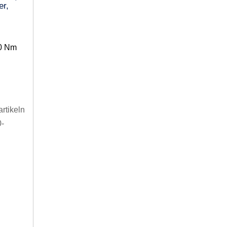
er,
00 Nm
rtikeln
0-