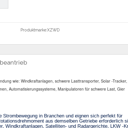
Produktmarke:
XZWD
ebeantrieb
dung wie: Windkraftanlagen, schwere Lasttransporter, Solar -Tracker
men, Automatisierungssysteme, Manipulatoren für schwere Last, Gier
e Strombewegung in Branchen und eignen sich perfekt für
Rotationsdrehmoment aus demselben Getriebe erforderlich s
, Windkraftanlagen, Satelliten- und Radargerichte, LKW -K