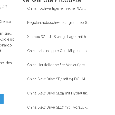
gen |
China hochwertiger einzelner Wurmgetriebe mit einem 24 -Gleichstrom -Motor für das Solar -Tracker -System verwendet
Geräte
Kegelantriebsschwankungsantrieb SE3 mit 24VDC -Motor für Solar Tracker
en sind.
Xuzhou Wanda Slwing -Lager mit hoher Qualität beliebterer beliebterer Slw -Antriebs -Wurmgetriebe Slwing Drive WEA14 mit Hydraulikmotor
ogie ist
eonardo
China hat eine gute Qualität geschlossener Gehäuse mit kleinem Antrieb mit Motor für Baggerkipprotatoren hergestellt
t.
ne, des
China Hersteller heißer Verkauf geschlossener Wohnungsbau schweres Drehmoment Slew Drive WEA17 für schwere Maschine
China Slew Drive SE7 mit 24 DC -Motor für das Solar -Tracker -System verwendet
China Slew Drive SE25 mit Hydraulikmotor für das Solar -Tracker -System Verwendung
China Slew Drive SE17 mit Hydraulikmotor für das Solar -Tracker -System Verwendung