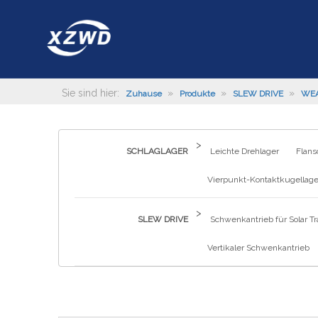
Sie sind hier:
»
»
»
Zuhause
Produkte
SLEW DRIVE
WEA
>
SCHLAGLAGER
Leichte Drehlager
Flans
Vierpunkt-Kontaktkugellage
>
SLEW DRIVE
Schwenkantrieb für Solar Tr
Vertikaler Schwenkantrieb