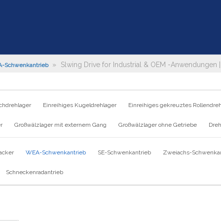
»
Slwing Drive for Industrial & OEM -Anwendungen 
-Schwenkantrieb
chdrehlager
Einreihiges Kugeldrehlager
Einreihiges gekreuztes Rollendre
r
Großwälzlager mit externem Gang
Großwälzlager ohne Getriebe
Dreh
acker
WEA-Schwenkantrieb
SE-Schwenkantrieb
Zweiachs-Schwenkan
Schneckenradantrieb