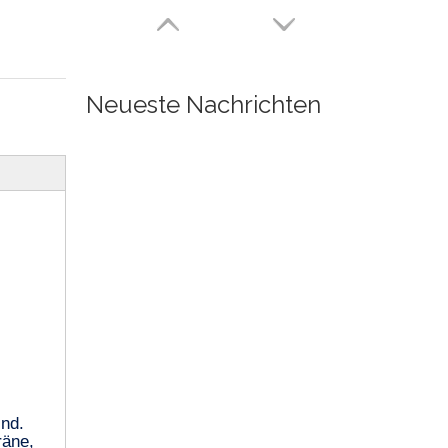
Neueste Nachrichten
,
ind.
räne,