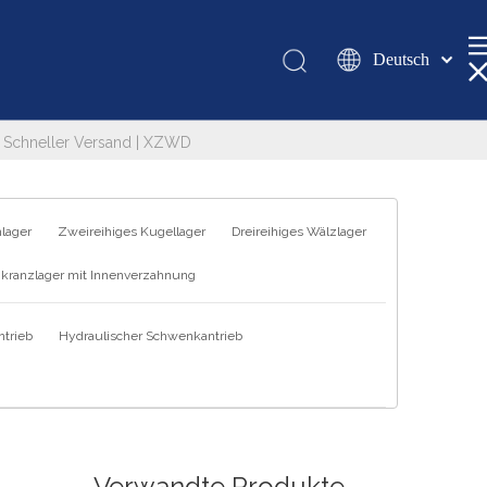
Deutsch
Қазақша
românesc
| Schneller Versand | XZWD
Türk dili
Tiếng Việt
한국어
hlager
Zweireihiges Kugellager
Dreireihiges Wälzlager
日本語
kranzlager mit Innenverzahnung
Italiano
Português
trieb
Hydraulischer Schwenkantrieb
Español
Pусский
Français
العربية
English
Verwandte Produkte