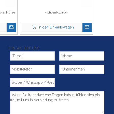
cker Nutze
~!phoenix_var0!~
In den Einkaufswagen
KONTAKTIERE UNS