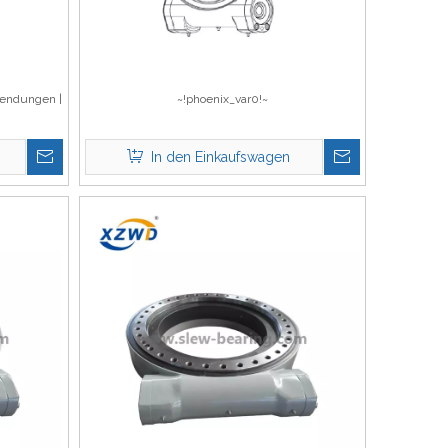
wendungen |
~!phoenix_var0!~
In den Einkaufswagen