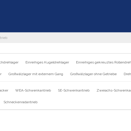
trieb
chdrehlager
Einreihiges Kugeldrehlager
Einreihiges gekreuztes Rollendre
r
Großwälzlager mit externem Gang
Großwälzlager ohne Getriebe
Dreh
acker
WEA-Schwenkantrieb
SE-Schwenkantrieb
Zweiachs-Schwenkan
Schneckenradantrieb