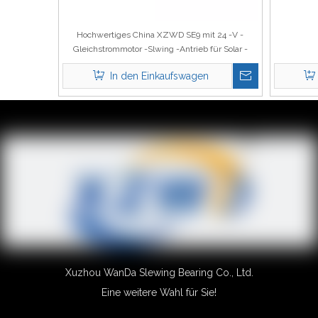
Hochwertiges China XZWD SE9 mit 24 -V -
Gleichstrommotor -Slwing -Antrieb für Solar -
Tracking -System
In den Einkaufswagen
1
2
3
»
Xuzhou WanDa Slewing Bearing Co., Ltd.
Eine weitere Wahl für Sie!