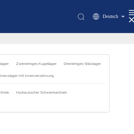
Deutsch
Қазақша
românesc
Türk dili
Tiếng Việt
한국어
hlager
Zweireihiges Kugellager
Dreireihiges Wälzlager
日本語
kranzlager mit Innenverzahnung
Italiano
Português
trieb
Hydraulischer Schwenkantrieb
Español
Pусский
Français
العربية
English