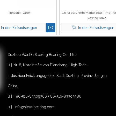
~!phoenix_var0!~
China berühmte Marke Solar Time Tra
Slewing Drive
In den Einkaufswagen
In den Einkaufswagen
Xuzhou WanDa Slewing Bearing Co., Ltd.
丨
Nr. 8, Nordstraße von Dianchang, High-Tech-

Industrieentwicklungsgebiet, Stadt Xuzhou, Provinz Jiangsu,
China.
丨
+ 86-516-83309366 + 86-516-83303986

丨
info@slew-bearing.com
