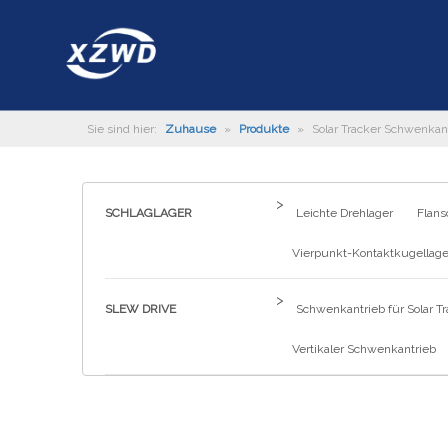
Sie sind hier:
Zuhause
»
Produkte
»
Solar Tracker Schwenkan
>
SCHLAGLAGER
Leichte Drehlager
Flans
Vierpunkt-Kontaktkugellage
>
SLEW DRIVE
Schwenkantrieb für Solar Tr
Vertikaler Schwenkantrieb