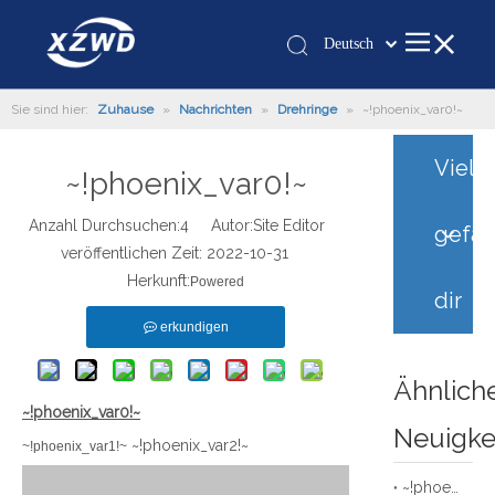
Deutsch
Қазақша
Sie sind hier:
Zuhause
»
Nachrichten
»
Drehringe
românesc
»
~!phoenix_var0!~
Türk dili
Vielle
~!phoenix_var0!~
Tiếng Việt
한국어
Anzahl Durchsuchen:
4
Autor:Site Editor
gefäll
日本語
veröffentlichen Zeit: 2022-10-31
Italiano
Herkunft:
Powered
dir
Português
erkundigen
Español
Pусский
Ähnlich
Français
~!phoenix_var0!~
العربية
Neuigke
~!phoenix_var2!~
~!phoenix_var1!~
English
~!phoenix_var0!~