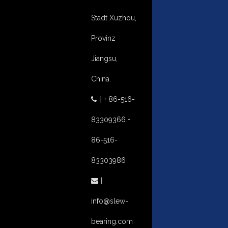
Stadt Xuzhou,
Provinz
Jiangsu,
China.
丨
+ 86-516-

83309366 +
86-516-
83303986
丨

info@slew-
bearing.com