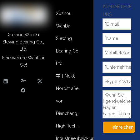
KONTAKTIERE
Xuzhou
UNS
WanDa
Xuzhou WanDa
Slewing
Slewing Bearing Co.,
Ltd.
Bearing Co.,
Eine weitere Wahl für
Ltd.
Sie!
丨
Nr. 8,

Nordstraße
von
Dianchang,
High-Tech-
einreichen
Industrieentwicklungsgebiet,