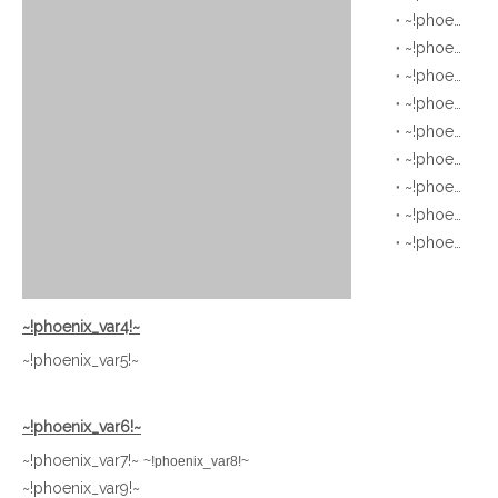
~!phoenix_var0!~
~!phoenix_var0!~
~!phoenix_var0!~
~!phoenix_var0!~
~!phoenix_var0!~
~!phoenix_var0!~
~!phoenix_var0!~
~!phoenix_var0!~
~!phoenix_var0!~
~!phoenix_var4!~
~!phoenix_var5!~
~!phoenix_var6!~
~!phoenix_var7!~
~!phoenix_var8!~
~!phoenix_var9!~