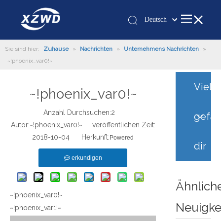
Deutsch
Қазақша
Sie sind hier:
Zuhause
»
Nachrichten
»
Unternehmens Nachrichten
românesc
»
~!phoenix_var0!~
Türk dili
Tiếng Việt
Vielle
~!phoenix_var0!~
한국어
日本語
Anzahl Durchsuchen:
2
gefäll
Italiano
Autor:~!phoenix_var0!~ veröffentlichen Zeit:
Português
2018-10-04 Herkunft:
Powered
dir
Español
erkundigen
Pусский
Français
Ähnlich
العربية
~!phoenix_var0!~
Neuigke
English
~!phoenix_var1!~