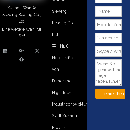
Xuzhou WanDa
Slewing
Slewing Bearing Co.,
Ltd.
Bearing Co.,
Eine weitere Wahl für
Ltd.
Sie!
丨
Nr. 8,

Nordstraße
von
Dianchang,
High-Tech-
einreichen
Industrieentwicklungsgebiet,
Stadt Xuzhou,
Provinz