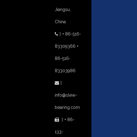
Jiangsu,
China.
丨
+ 86-516-

83309366 +
86-516-
83303986
丨

info@slew-
bearing.com
丨
+ 86-

133-