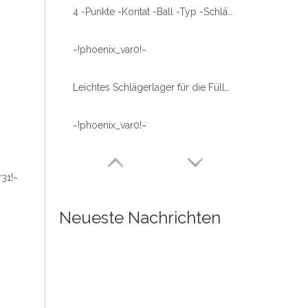
4 -Punkte -Kontat -Ball -Typ -Schlägerringlager mit schneller Lieferung
~!phoenix_var0!~
Leichtes Schlägerlager für die Füllmaschinenlinie
~!phoenix_var0!~
31!~
Neueste Nachrichten