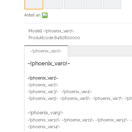
Anteil an:
Modell:
~!phoenix_var0!~
Produktcode:
8482800000
~!phoenix_var0!~
~!phoenix_var0!~
~!phoenix_var1!~
~!phoenix_var2!~
~!phoenix_var3!~ ~!phoenix_var4!~
~!phoenix_var5!~ ~!phoenix_var6!~ ~!phoenix_var7!~ ~!p
~!phoenix_var9!~
~!phoenix_var10!~ ~!phoenix_var11!~ ~!phoenix_var12!~ 
~!phoenix_var14!~