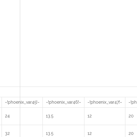
~!phoenix_var45!~
~!phoenix_var46!~
~!phoenix_var47!~
~!ph
24
13.5
12
20
32
13.5
12
20