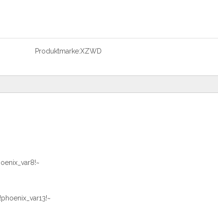
Produktmarke:
XZWD
hoenix_var8!~
~!phoenix_var13!~