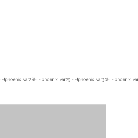
 ~!phoenix_var28!~ ~!phoenix_var29!~ ~!phoenix_var30!~ ~!phoenix_var