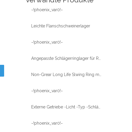
~!phoenix_var0!~
Leichte Flanschschweinerlager
~!phoenix_var0!~
Angepasste Schlägerringlager für Robotermanipulator Palletizer
Non-Grear Long Life Slwing Ring mit dem Robotermanipulator Palletizer
~!phoenix_var0!~
Externe Getriebe -Licht -Typ -Schlägerring -Schleifzähne XZWD ISO Zertifiziert
~!phoenix_var0!~