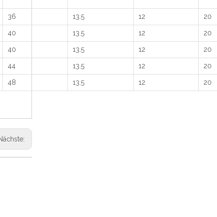
36
13.5
12
20
40
13.5
12
20
40
13.5
12
20
44
13.5
12
20
48
13.5
12
20
Nächste: