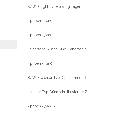
XZWD Light Type Slwing Lager für Lebensmittelmaschine
~!phoenix_var0!~
~!phoenix_var0!~
Leichtserie Slwing Ring Plattentable Lager zum Schweißen von Roboter
~!phoenix_var0!~
XZWD leichter Typ Dünnnimmer Ringlager Ersatzlager
Leichter Typ Dünnschnitt externer Zahnradschleife Plattentierlager für Konservenmaschinen
~!phoenix_var0!~