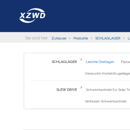
Sie sind hier:
»
»
»
Zuhause
Produkte
SCHLAGLAGER
L
>
SCHLAGLAGER
Leichte Drehlager
Flans
Vierpunkt-Kontaktkugellage
>
SLEW DRIVE
Schwenkantrieb für Solar Tr
Vertikaler Schwenkantrieb