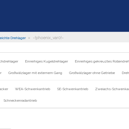
»
~!phoenix_var0!~
eichte Drehlager
chdrehlager
Einreihiges Kugeldrehlager
Einreihiges gekreuztes Rollendre
r
Großwälzlager mit externem Gang
Großwälzlager ohne Getriebe
Dreh
acker
WEA-Schwenkantrieb
SE-Schwenkantrieb
Zweiachs-Schwenkan
Schneckenradantrieb