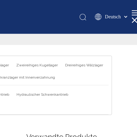
Deutsch
Қазақша
românesc
Türk dili
Tiếng Việt
한국어
hlager
Zweireihiges Kugellager
Dreireihiges Wälzlager
日本語
kranzlager mit Innenverzahnung
Italiano
Português
trieb
Hydraulischer Schwenkantrieb
Español
Pусский
Français
العربية
English
Verwandte Produkte