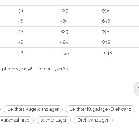
56
685
598
56
785
698
56
885
798
56
985
898
56
1135
1048
~!phoenix_var59!~ ~!phoenix_var60!~
Leichtes Kugelkranzlager
Leichter Kugellager-Drehkranz
t Außenzahnrad
leichte Lager
Drehkranzlager