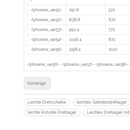
~
~!phoenix_var51!~
742.8
572
~!phoenix_var52!~
838.8
672
~!phoenix_var53!~
950.4
772
~!phoenix_var54!~
1046.4
872
~!phoenix_var55!~
1198.4
1022
~!phoenix_var56!~ ~!phoenix_var57!~ ~!phoenix_var58!~ 
Vorherige:
Leichte Drehscheibe
leichtes Getriebedrehlager
leichte Roboter-Drehlager
Leichtes Drehlager mi