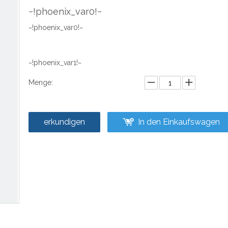
~!phoenix_var0!~
~!phoenix_var0!~
~!phoenix_var1!~
Menge:
erkundigen
In den Einkaufswagen