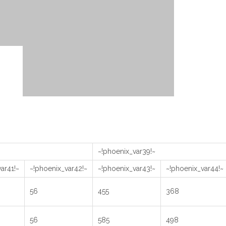
~!phoenix_var39!~
ar41!~
~!phoenix_var42!~
~!phoenix_var43!~
~!phoenix_var44!~
56
455
368
56
585
498