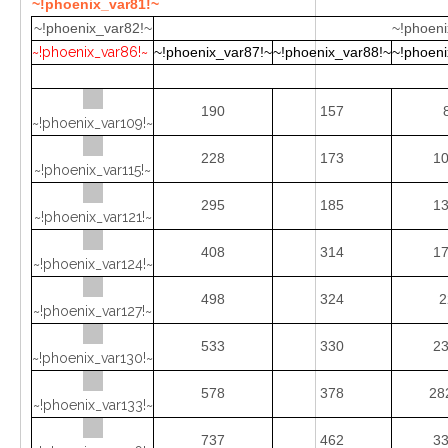
~!phoenix_var81!~
~!phoenix_var82!~
~!phoeni
~!phoenix_var86!~
~!phoenix_var87!~
~!phoenix_var88!~
~!phoeni
190
157
~!phoenix_var109!~
228
173
10
~!phoenix_var115!~
295
185
13
~!phoenix_var121!~
408
314
17
~!phoenix_var124!~
498
324
2
~!phoenix_var127!~
533
330
23
~!phoenix_var130!~
578
378
28
~!phoenix_var133!~
737
462
33