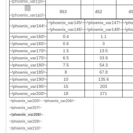
~!phoenix_var136!~
863
462
40
~!phoenix_var140!~
~!phoenix_var145!~
~!phoenix_var147!~
~!pho
~!phoenix_var144!~
~!phoenix_var146!~
~!phoenix_var148!~
~!pho
~!phoenix_var160!~
0.4
1.1
~!phoenix_var165!~
0.6
3
~!phoenix_var170!~
1.5
13.5
~!phoenix_var175!~
6.5
33.9
~!phoenix_var180!~
7.5
54.3
~!phoenix_var185!~
8
67.8
~!phoenix_var190!~
10
135.6
~!phoenix_var195!~
15
203
~!phoenix_var200!~
18
271
~!phoenix_var205!~ ~!phoenix_var206!~
~!phoenix_var207!~
~!phoenix_var208!~
~!phoenix_var209!~
~!phoenix_var210!~