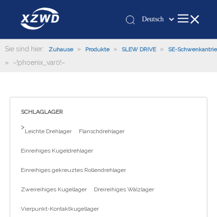
Deutsch
Қазақша
românesc
Sie sind hier:
»
»
»
Zuhause
Produkte
SLEW DRIVE
SE-Schwenkantri
»
~!phoenix_var0!~
Türk dili
Tiếng Việt
한국어
日本語
SCHLAGLAGER
Italiano
>
Leichte Drehlager
Flanschdrehlager
Português
Español
Einreihiges Kugeldrehlager
Pусский
Einreihiges gekreuztes Rollendrehlager
Français
العربية
Zweireihiges Kugellager
Dreireihiges Wälzlager
English
Vierpunkt-Kontaktkugellager