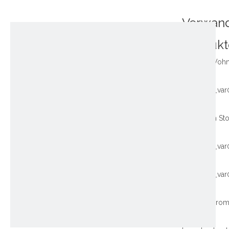
Verwan
Produkt
~!phoenix_var
~!phoenix_var
~!phoenix_var