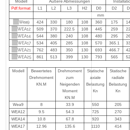
Modell
Äußere Abmessungen
Installa
Pdf.format
L1
L2
L3
H2
D0
D2
D
mm
Wea9
424
330
180
108
360
175
1
WEA12
509
370
222.5
108
445
259
2
WEA14
544
380
240
108
480
295
2
WEA17
534
405
285
108
570
365.1
3
WEA21
762
483
350
130
693
466.7
4
WEA25
861
513
399
130
793
565
5
Modell
Bewertetes
Drehmoment
Statische
Statische
Drehmoment
zum
axiale
radiale
KN.M
Neigenden
Belastung
Belastung
Moment
Kn
Kn
KN.M
Wea9
8
33.9
550
205
WEA12
9.5
54.3
725
270
WEA14
10.8
67.8
920
343
WEA17
12.96
135.6
1110
414