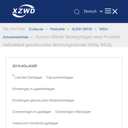
Deutsch
Қазақша
românesc
Sie sind hier:
»
»
»
Zuhause
Produkte
SLEW DRIVE
WEA-
»
Xuzhou Wanda Slewing tragen neue Produkte
Türk dili
Schwenkantrieb
Heißverkauf geschlossene Wohnungsstrecke WEA9 WEA9
Tiếng Việt
한국어
日本語
SCHLAGLAGER
Italiano
>
Leichte Drehlager
Flanschdrehlager
Português
Español
Einreihiges Kugeldrehlager
Pусский
Einreihiges gekreuztes Rollendrehlager
Français
العربية
Zweireihiges Kugellager
Dreireihiges Wälzlager
English
Vierpunkt-Kontaktkugellager