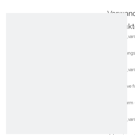
Verwan
Produkt
~!phoenix_var
~!phoenix_var
~!phoenix_var