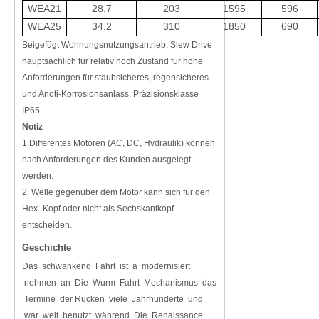
WEA21
28.7
203
1595
596
WEA25
34.2
310
1850
690
Beigefügt Wohnungsnutzungsantrieb, Slew Drive
hauptsächlich für relativ hoch Zustand für hohe
Anforderungen für staubsicheres, regensicheres
und Anoti-Korrosionsanlass. Präzisionsklasse
IP65.
Notiz
1.Differentes Motoren (AC, DC, Hydraulik) können
nach Anforderungen des Kunden ausgelegt
werden.
2. Welle gegenüber dem Motor kann sich für den
Hex -Kopf oder nicht als Sechskantkopf
entscheiden.
Geschichte
Das schwankend Fahrt ist a modernisiert
nehmen an Die Wurm Fahrt Mechanismus das
Termine der Rücken viele Jahrhunderte und
war weit benutzt während Die Renaissance