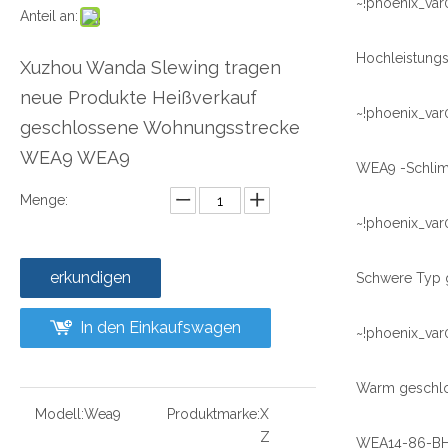
~!phoenix_var
Anteil an:
Xuzhou Wanda Slewing tragen
neue Produkte Heißverkauf
~!phoenix_var
geschlossene Wohnungsstrecke
WEA9 WEA9
Menge:
~!phoenix_var
erkundigen
In den Einkaufswagen
~!phoenix_var
Modell:
Wea9
Produktmarke:
X
Z