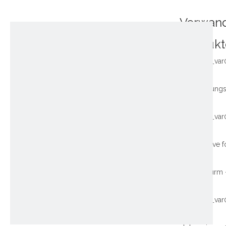
Verwan
Produkt
~!phoenix_var
~!phoenix_var
~!phoenix_var