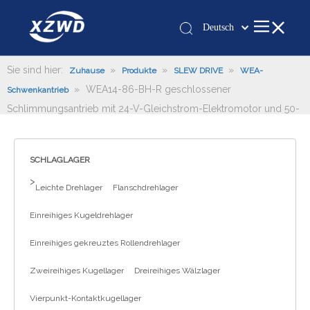
Deutsch
Қазақша
românesc
Sie sind hier:
»
»
»
Zuhause
Produkte
SLEW DRIVE
WEA-
»
WEA14-86-BH-R geschlossener
Türk dili
Schwenkantrieb
Schlimmungsantrieb mit 24-V-Gleichstrom-Elektromotor und 50-
Tiếng Việt
cm3-Hydraulikmotor
한국어
日本語
SCHLAGLAGER
Italiano
>
Leichte Drehlager
Flanschdrehlager
Português
Español
Einreihiges Kugeldrehlager
Pусский
Einreihiges gekreuztes Rollendrehlager
Français
العربية
Zweireihiges Kugellager
Dreireihiges Wälzlager
English
Vierpunkt-Kontaktkugellager