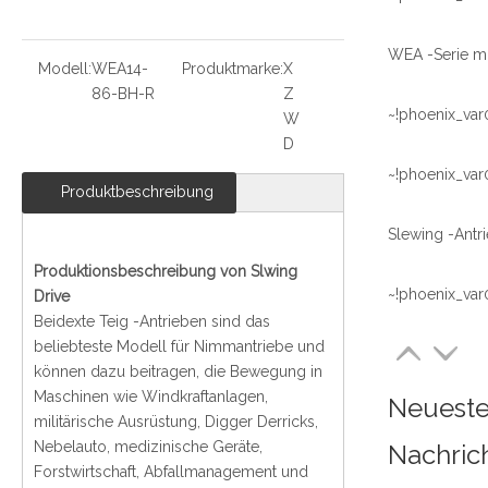
Modell:
WEA14-
Produktmarke:
X
86-BH-R
Z
~!phoenix_var
W
D
~!phoenix_var
Produktbeschreibung
Produktionsbeschreibung von Slwing
~!phoenix_var
Drive
Beidexte Teig -Antrieben sind das
beliebteste Modell für Nimmantriebe und
können dazu beitragen, die Bewegung in
Maschinen wie Windkraftanlagen,
Neuest
militärische Ausrüstung, Digger Derricks,
Nebelauto, medizinische Geräte,
Nachric
Forstwirtschaft, Abfallmanagement und