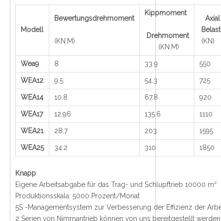
Kippmoment
Bewertungsdrehmoment
Axi
Modell
Belas
Drehmoment
(KN.M)
(KN)
(KN.M)
Wea9
8
33.9
550
WEA12
9.5
54.3
725
WEA14
10.8
67.8
920
WEA17
12.96
135.6
1110
WEA21
28.7
203
1595
WEA25
34.2
310
1850
Knapp
Eigene Arbeitsabgabe für das Trag- und Schlupftrieb 10000 m²
Produktionsskala: 5000 Prozent/Monat
5S -Managementsystem zur Verbesserung der Effizienz der Arbe
2 Serien von Nimmantrieb können von uns bereitgestellt werden,