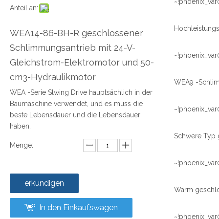
~!phoenix_var
Anteil an:
WEA14-86-BH-R geschlossener
Schlimmungsantrieb mit 24-V-
~!phoenix_var
Gleichstrom-Elektromotor und 50-
cm3-Hydraulikmotor
WEA -Serie Slwing Drive hauptsächlich in der
Baumaschine verwendet, und es muss die
~!phoenix_var
beste Lebensdauer und die Lebensdauer
haben.
Menge:
~!phoenix_var
erkundigen
In den Einkaufswagen
~!phoenix_var