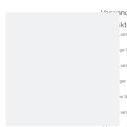
Verwan
Produkt
~!phoenix_var
~!phoenix_var
Brandmarke S
~!phoenix_var