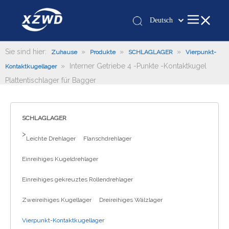
Deutsch
Қазақша
românesc
Sie sind hier:
»
»
»
Zuhause
Produkte
SCHLAGLAGER
Vierpunkt-
»
Interner Getriebe 4 -Punkte -Kontaktkugel
Türk dili
Kontaktkugellager
Plattentischlager für Bagger
Tiếng Việt
한국어
日本語
SCHLAGLAGER
Italiano
>
Leichte Drehlager
Flanschdrehlager
Português
Español
Einreihiges Kugeldrehlager
Pусский
Einreihiges gekreuztes Rollendrehlager
Français
العربية
Zweireihiges Kugellager
Dreireihiges Wälzlager
English
Vierpunkt-Kontaktkugellager