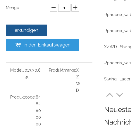
Menge:
~!phoenix_var
erkundigen
~!phoenix_var
In den Einkaufswagen
~!phoenix_var
Modell:
013.30.6
Produktmarke:
X
30
Z
Slwing -Lager
W
D
Produktcode:
84
82
Neuest
80
00
Nachric
00