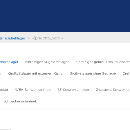
»
~!phoenix_var0!~
lanschdrehlager
chdrehlager
Einreihiges Kugeldrehlager
Einreihiges gekreuztes Rollendre
r
Großwälzlager mit externem Gang
Großwälzlager ohne Getriebe
Dreh
acker
WEA-Schwenkantrieb
SE-Schwenkantrieb
Zweiachs-Schwenkan
Schneckenradantrieb