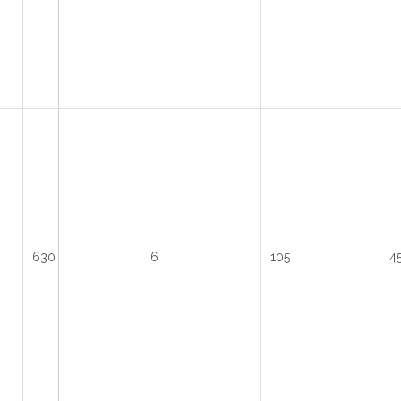
630
6
105
45