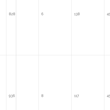
828
6
138
45
936
8
117
45