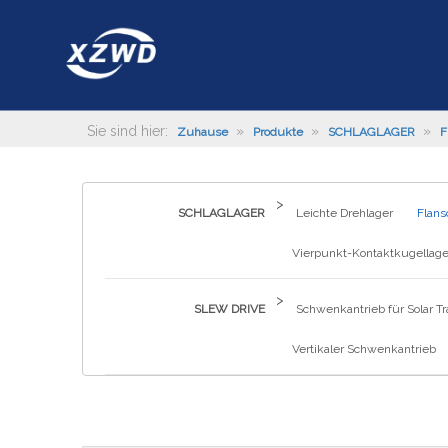
Sie sind hier:
»
»
»
Zuhause
Produkte
SCHLAGLAGER
F
>
SCHLAGLAGER
Leichte Drehlager
Flans
Vierpunkt-Kontaktkugellage
>
SLEW DRIVE
Schwenkantrieb für Solar Tr
Vertikaler Schwenkantrieb