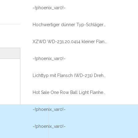
~!phoenix_var0!~
Hochwertiger dünner Typ-Schlägerringlager mit Flanschschleiftungsring 23041101 (WD-230.20.0414)
XZWD WD-231.20.0414 kleiner Flanschzüchterringlager mit äußerem Zahnrad
~!phoenix_var0!~
Lichttyp mit Flansch (WD-231) Drehförderer Slwing-Lager mit äußerem Zahnrad
Hot Sale One Row Ball Light Flanhed Type Slwing Ringlager zum Füllmaschine verwendet
~!phoenix_var0!~
~!phoenix_var0!~