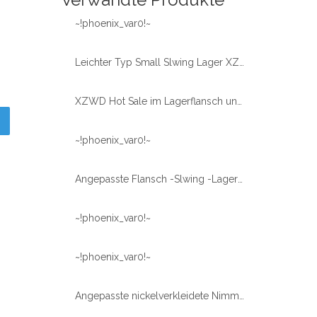
~!phoenix_var0!~
Leichter Typ Small Slwing Lager XZWD
XZWD Hot Sale im Lagerflansch und dünner Slwing-Lagerring WD-230
~!phoenix_var0!~
Angepasste Flansch -Slwing -Lageranhänger ohne Ausrüstung
~!phoenix_var0!~
~!phoenix_var0!~
Angepasste nickelverkleidete Nimmringlager ohne Ausrüstung