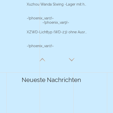
Xuzhou Wanda Slwing -Lager mit hoher Präzisions -Licht -Branche Packmaschine Verwenden Sie Licht zum Leuchten von Leuchtanlagen, Ringlager
~!phoenix_var0!~
~!phoenix_var9!~
XZWD-Lichttyp (WD-23) ohne Ausrüstung Flanschschweinerlager
~!phoenix_var0!~
Neueste Nachrichten