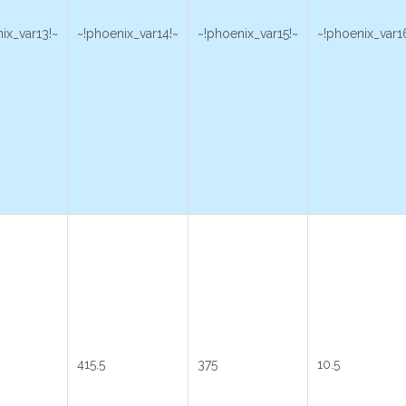
ix_var13!~
~!phoenix_var14!~
~!phoenix_var15!~
~!phoenix_var1
415.5
375
10.5