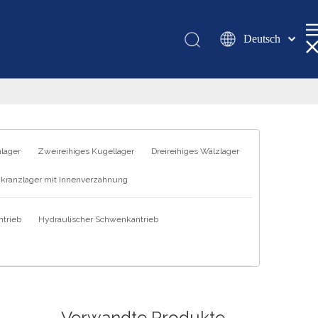
Deutsch
Қазақша
românesc
Türk dili
Tiếng Việt
한국어
hlager
Zweireihiges Kugellager
Dreireihiges Wälzlager
日本語
kranzlager mit Innenverzahnung
Italiano
Português
trieb
Hydraulischer Schwenkantrieb
Español
Pусский
Français
العربية
English
Verwandte Produkte