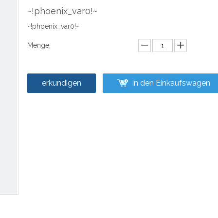
~!phoenix_var0!~
~!phoenix_var0!~
Menge:
erkundigen
In den Einkaufswagen