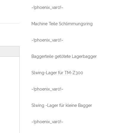
~!phoenix_var0!~
Machine Teile Schlimmungsring
~!phoenix_var0!~
Baggerteile getötete Lagerbagger
Slwing-Lager für TM-Z300
~!phoenix_var0!~
Slwing -Lager für kleine Bagger
~!phoenix_var0!~