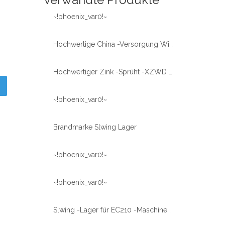
~!phoenix_var0!~
Hochwertige China -Versorgung Windkraftanlagen Zinksprühte Nimmringlager
Hochwertiger Zink -Sprüht -XZWD -Slwing -Lager für Windenergie -Turbine
~!phoenix_var0!~
Brandmarke Slwing Lager
~!phoenix_var0!~
~!phoenix_var0!~
Slwing -Lager für EC210 -Maschinenteile