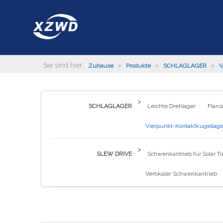
Sie sind hier:
»
»
»
Zuhause
Produkte
SCHLAGLAGER
V
>
SCHLAGLAGER
Leichte Drehlager
Flans
Vierpunkt-Kontaktkugellage
>
SLEW DRIVE
Schwenkantrieb für Solar Tr
Vertikaler Schwenkantrieb