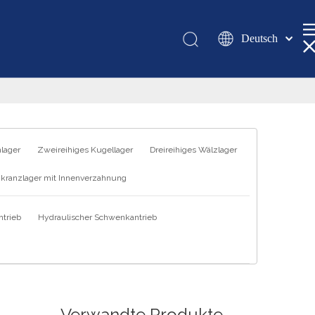
Deutsch
Қазақша
românesc
Türk dili
Tiếng Việt
한국어
hlager
Zweireihiges Kugellager
Dreireihiges Wälzlager
日本語
kranzlager mit Innenverzahnung
Italiano
Português
trieb
Hydraulischer Schwenkantrieb
Español
Pусский
Français
العربية
English
Verwandte Produkte