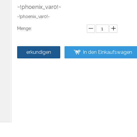
~!phoenix_var0!~
~!phoenix_var0!~
Menge:
erkundigen
In den Einkaufswagen