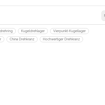
sdrehring
Kugeldrehlager
Vierpunkt-Kugellager
r
China Drehkranz
Hochwertiger Drehkranz