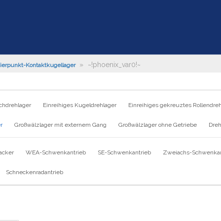
»
~!phoenix_var0!~
ierpunkt-Kontaktkugellager
chdrehlager
Einreihiges Kugeldrehlager
Einreihiges gekreuztes Rollendre
r
Großwälzlager mit externem Gang
Großwälzlager ohne Getriebe
Dreh
acker
WEA-Schwenkantrieb
SE-Schwenkantrieb
Zweiachs-Schwenkan
Schneckenradantrieb