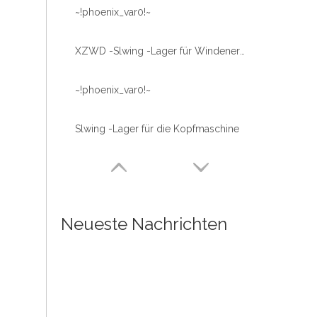
~!phoenix_var0!~
XZWD -Slwing -Lager für Windenergie -Turbine
~!phoenix_var0!~
Slwing -Lager für die Kopfmaschine
Neueste Nachrichten