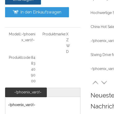
In den Einkaufswagen
Modell:
~!phoeni
Produktmarke:
X
x_var0!~
Z
~!phoenix_var
W
D
Produktcode:
84
83
~!phoenix_var
40
90
00
~!phoenix_var0!~
Neuest
Nachric
~!phoenix_var0!~