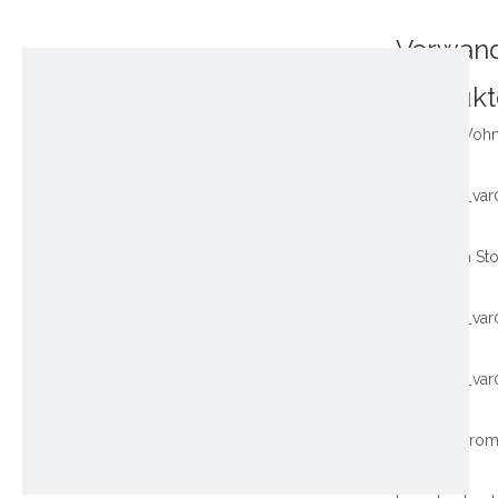
Verwan
Produkt
~!phoenix_var
~!phoenix_var
~!phoenix_var