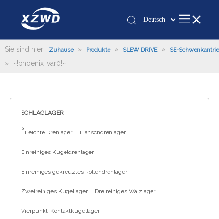
Deutsch
Қазақша
românesc
Sie sind hier:
»
»
»
Zuhause
Produkte
SLEW DRIVE
SE-Schwenkantri
»
~!phoenix_var0!~
Türk dili
Tiếng Việt
한국어
日本語
SCHLAGLAGER
Italiano
>
Leichte Drehlager
Flanschdrehlager
Português
Español
Einreihiges Kugeldrehlager
Pусский
Einreihiges gekreuztes Rollendrehlager
Français
العربية
Zweireihiges Kugellager
Dreireihiges Wälzlager
English
Vierpunkt-Kontaktkugellager