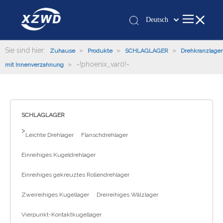
Deutsch
Қазақша
românesc
Sie sind hier:
»
»
»
Zuhause
Produkte
SCHLAGLAGER
Drehkranzlager
»
~!phoenix_var0!~
Türk dili
mit Innenverzahnung
Tiếng Việt
한국어
日本語
SCHLAGLAGER
Italiano
>
Leichte Drehlager
Flanschdrehlager
Português
Español
Einreihiges Kugeldrehlager
Pусский
Einreihiges gekreuztes Rollendrehlager
Français
العربية
Zweireihiges Kugellager
Dreireihiges Wälzlager
English
Vierpunkt-Kontaktkugellager