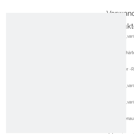
Verwan
Produkt
~!phoenix_var
~!phoenix_var
~!phoenix_var