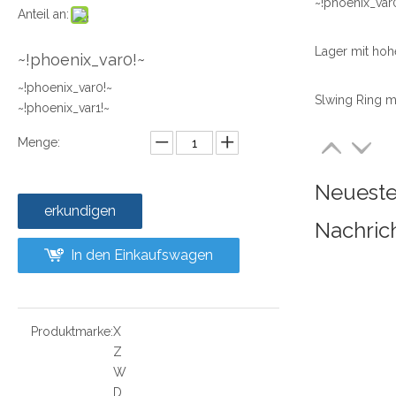
~!phoenix_var
Anteil an:
~!phoenix_var0!~
~!phoenix_var0!~
~!phoenix_var1!~
Menge:
Neuest
erkundigen
Nachric
In den Einkaufswagen
Produktmarke:
X
Z
W
D