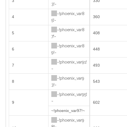
3
330
3!~
~!phoenix_var8
4
360
5!~
~!phoenix_var8
5
408
7!~
~!phoenix_var8
6
448
9!~
~!phoenix_var91!
7
493
~
~!phoenix_var9
8
543
3!~
~!phoenix_var95!
~
9
602
~!phoenix_var97!~
~!phoenix_var9
8!~