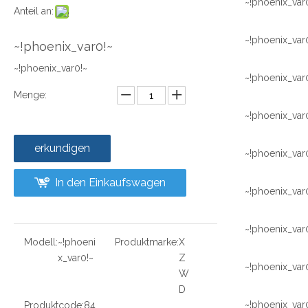
~!phoenix_var
Anteil an:
~!phoenix_var
~!phoenix_var0!~
~!phoenix_var0!~
~!phoenix_var
Menge:
~!phoenix_var
erkundigen
~!phoenix_var
In den Einkaufswagen
~!phoenix_var
~!phoenix_var
Modell:
~!phoeni
Produktmarke:
X
x_var0!~
Z
~!phoenix_var
W
D
~!phoenix_var
Produktcode:
84