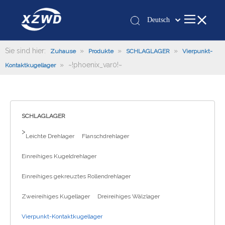
Deutsch
Қазақша
românesc
Sie sind hier:
»
»
»
Zuhause
Produkte
SCHLAGLAGER
Vierpunkt-
»
~!phoenix_var0!~
Türk dili
Kontaktkugellager
Tiếng Việt
한국어
日本語
SCHLAGLAGER
Italiano
>
Leichte Drehlager
Flanschdrehlager
Português
Español
Einreihiges Kugeldrehlager
Pусский
Einreihiges gekreuztes Rollendrehlager
Français
العربية
Zweireihiges Kugellager
Dreireihiges Wälzlager
English
Vierpunkt-Kontaktkugellager