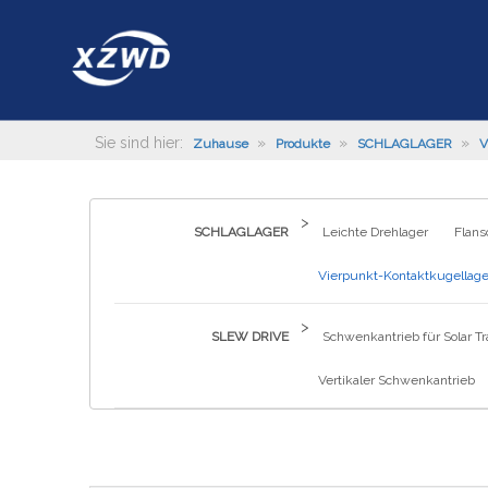
Sie sind hier:
»
»
»
Zuhause
Produkte
SCHLAGLAGER
V
>
SCHLAGLAGER
Leichte Drehlager
Flans
Vierpunkt-Kontaktkugellage
>
SLEW DRIVE
Schwenkantrieb für Solar Tr
Vertikaler Schwenkantrieb