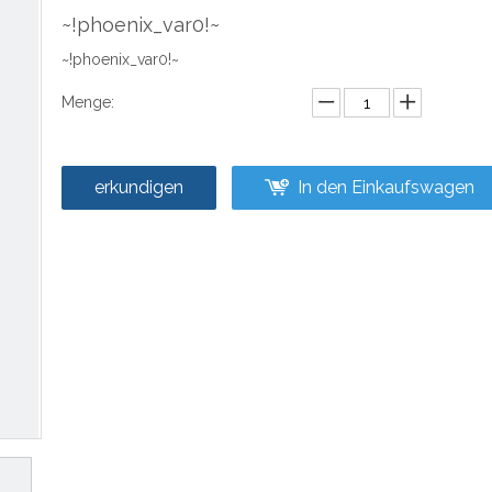
~!phoenix_var0!~
~!phoenix_var0!~
Menge:
erkundigen
In den Einkaufswagen