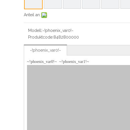
Anteil an:
Modell:
~!phoenix_var0!~
Produktcode:
8482800000
~!phoenix_var0!~
~!phoenix_var0!~
~!phoenix_var1!~