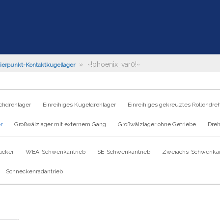
»
~!phoenix_var0!~
ierpunkt-Kontaktkugellager
chdrehlager
Einreihiges Kugeldrehlager
Einreihiges gekreuztes Rollendre
r
Großwälzlager mit externem Gang
Großwälzlager ohne Getriebe
Dreh
acker
WEA-Schwenkantrieb
SE-Schwenkantrieb
Zweiachs-Schwenkan
Schneckenradantrieb