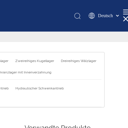
Deutsch
Қазақша
românesc
Türk dili
Tiếng Việt
한국어
hlager
Zweireihiges Kugellager
Dreireihiges Wälzlager
日本語
kranzlager mit Innenverzahnung
Italiano
Português
trieb
Hydraulischer Schwenkantrieb
Español
Pусский
Français
العربية
English
Verwandte Produkte