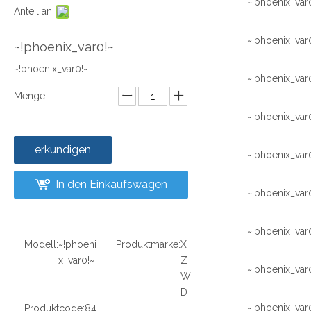
~!phoenix_var
Anteil an:
~!phoenix_var
~!phoenix_var0!~
~!phoenix_var0!~
~!phoenix_var
Menge:
~!phoenix_var
erkundigen
~!phoenix_var
In den Einkaufswagen
~!phoenix_var
~!phoenix_var
Modell:
~!phoeni
Produktmarke:
X
x_var0!~
Z
~!phoenix_var
W
D
~!phoenix_var
Produktcode:
84