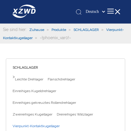
Deutsch
Қазақша
românesc
Sie sind hier:
»
»
»
Zuhause
Produkte
SCHLAGLAGER
Vierpunkt-
»
~!phoenix_var0!~
Türk dili
Kontaktkugellager
Tiếng Việt
한국어
日本語
SCHLAGLAGER
Italiano
>
Leichte Drehlager
Flanschdrehlager
Português
Español
Einreihiges Kugeldrehlager
Pусский
Einreihiges gekreuztes Rollendrehlager
Français
العربية
Zweireihiges Kugellager
Dreireihiges Wälzlager
English
Vierpunkt-Kontaktkugellager