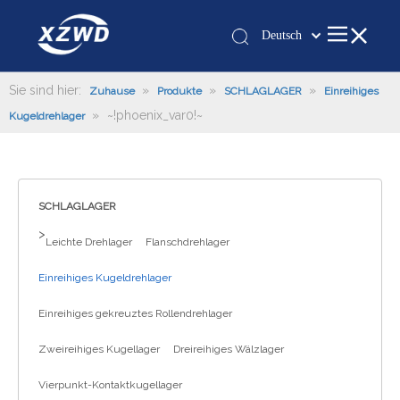
Deutsch
Қазақша
românesc
Sie sind hier:
»
»
»
Zuhause
Produkte
SCHLAGLAGER
Einreihiges
»
~!phoenix_var0!~
Türk dili
Kugeldrehlager
Tiếng Việt
한국어
日本語
SCHLAGLAGER
Italiano
>
Leichte Drehlager
Flanschdrehlager
Português
Español
Einreihiges Kugeldrehlager
Pусский
Einreihiges gekreuztes Rollendrehlager
Français
العربية
Zweireihiges Kugellager
Dreireihiges Wälzlager
English
Vierpunkt-Kontaktkugellager