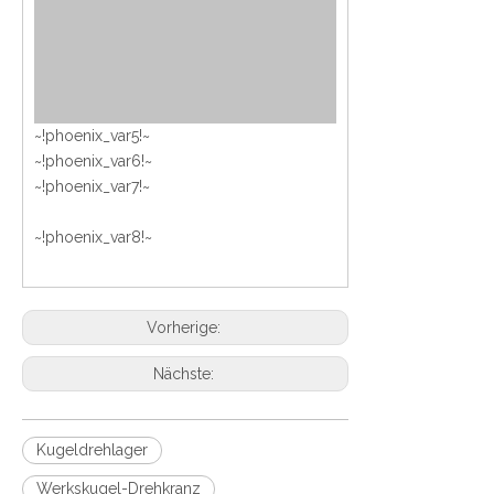
~!phoenix_var5!~
~!phoenix_var6!~
~!phoenix_var7!~
~!phoenix_var8!~
Vorherige:
Nächste:
Kugeldrehlager
Werkskugel-Drehkranz