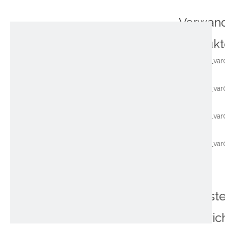
Verwan
Produkt
~!phoenix_var
~!phoenix_var
~!phoenix_var
~!phoenix_var
Neuest
Nachric