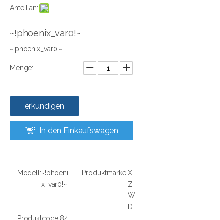
Anteil an:
~!phoenix_var0!~
~!phoenix_var0!~
Menge:
erkundigen
In den Einkaufswagen
Modell:
~!phoeni
Produktmarke:
X
x_var0!~
Z
W
D
Produktcode:
84