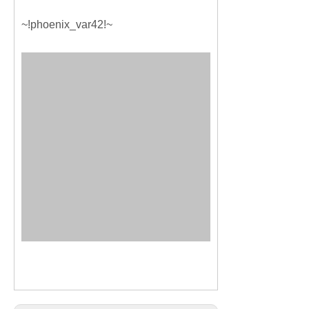
~!phoenix_var42!~