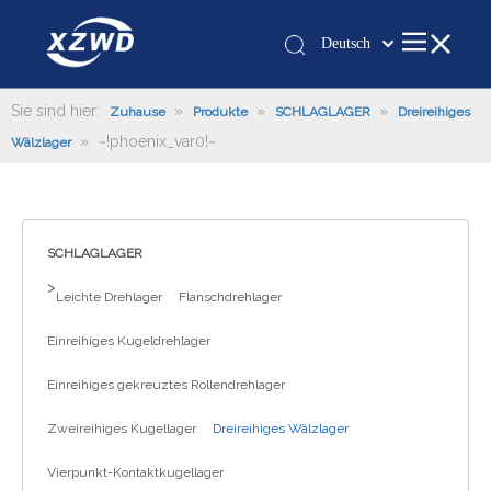
Deutsch
Қазақша
românesc
Sie sind hier:
»
»
»
Zuhause
Produkte
SCHLAGLAGER
Dreireihiges
»
~!phoenix_var0!~
Türk dili
Wälzlager
Tiếng Việt
한국어
日本語
SCHLAGLAGER
Italiano
>
Leichte Drehlager
Flanschdrehlager
Português
Español
Einreihiges Kugeldrehlager
Pусский
Einreihiges gekreuztes Rollendrehlager
Français
العربية
Zweireihiges Kugellager
Dreireihiges Wälzlager
English
Vierpunkt-Kontaktkugellager