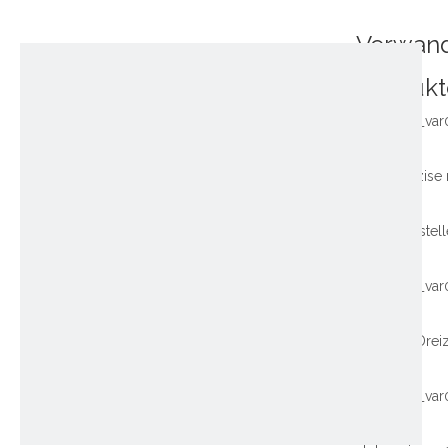
Verwan
Produkt
~!phoenix_var
~!phoenix_var
~!phoenix_var