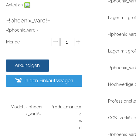
~!phoenix_var
Anteil an:
~!phoenix_var0!~
~!phoenix_var0!~
~!phoenix_var
Menge:
erkundigen
~!phoenix_var
In den Einkaufswagen
Modell:
~!phoeni
Produktmarke:
x
x_var0!~
z
w
d
~!phoenix_var