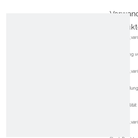
Verwan
Produkt
~!phoenix_var
~!phoenix_var
~!phoenix_var