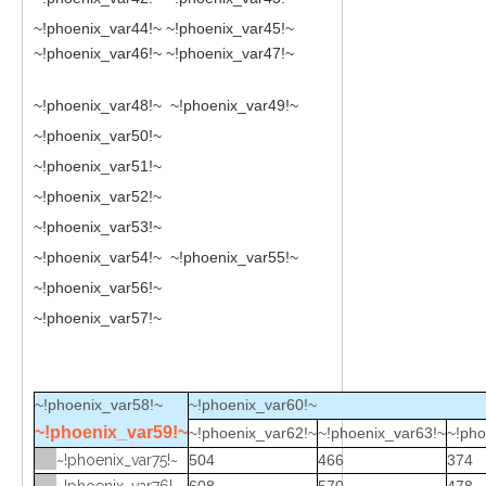
~!phoenix_var44!~ ~!phoenix_var45!~
~!phoenix_var46!~ ~!phoenix_var47!~
~!phoenix_var48!~ ~!phoenix_var49!~
~!phoenix_var50!~
~!phoenix_var51!~
~!phoenix_var52!~
~!phoenix_var53!~
~!phoenix_var54!~
~!phoenix_var55!~
~!phoenix_var56!~
~!phoenix_var57!~
~!phoenix_var58!~
~!phoenix_var60!~
~!phoenix_var59!~
~!phoenix_var62!~
~!phoenix_var63!~
~!pho
~!phoenix_var75!~
504
466
374