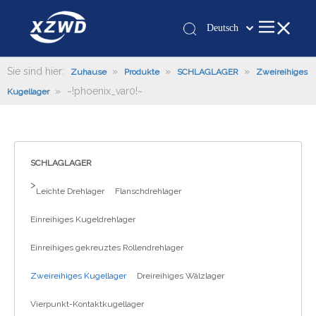
Deutsch
Қазақша
românesc
Sie sind hier:
»
»
»
Zuhause
Produkte
SCHLAGLAGER
Zweireihiges
»
~!phoenix_var0!~
Türk dili
Kugellager
Tiếng Việt
한국어
日本語
SCHLAGLAGER
Italiano
>
Leichte Drehlager
Flanschdrehlager
Português
Español
Einreihiges Kugeldrehlager
Pусский
Einreihiges gekreuztes Rollendrehlager
Français
العربية
Zweireihiges Kugellager
Dreireihiges Wälzlager
English
Vierpunkt-Kontaktkugellager