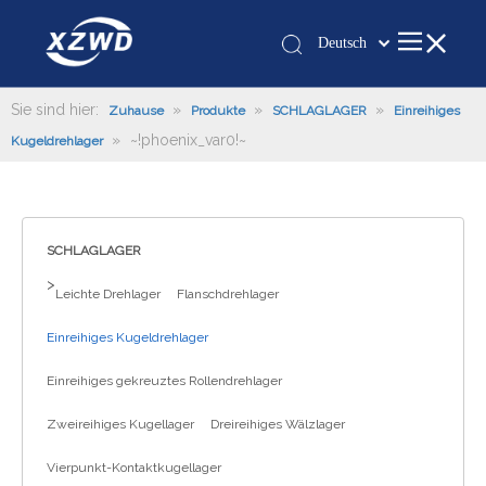
Deutsch
Қазақша
românesc
Sie sind hier:
»
»
»
Zuhause
Produkte
SCHLAGLAGER
Einreihiges
»
~!phoenix_var0!~
Türk dili
Kugeldrehlager
Tiếng Việt
한국어
日本語
SCHLAGLAGER
Italiano
>
Leichte Drehlager
Flanschdrehlager
Português
Español
Einreihiges Kugeldrehlager
Pусский
Einreihiges gekreuztes Rollendrehlager
Français
العربية
Zweireihiges Kugellager
Dreireihiges Wälzlager
English
Vierpunkt-Kontaktkugellager