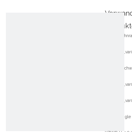
Verwan
Produkt
~!phoenix_var
~!phoenix_var
~!phoenix_var