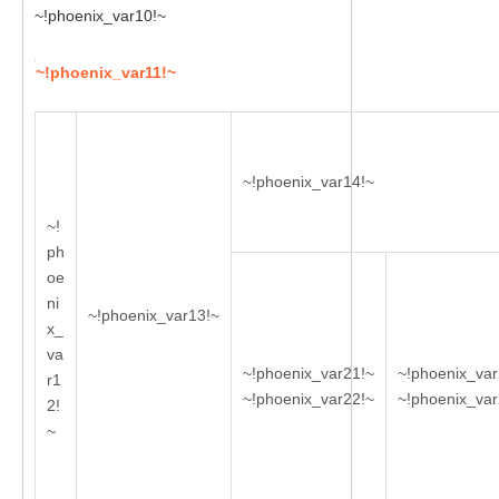
~!phoenix_var10!~
~!phoenix_var11!~
~!phoenix_var14!~
~!
ph
oe
ni
~!phoenix_var13!~
x_
va
~!phoenix_var21!~
~!phoenix_var
r1
~!phoenix_var22!~
~!phoenix_var
2!
~