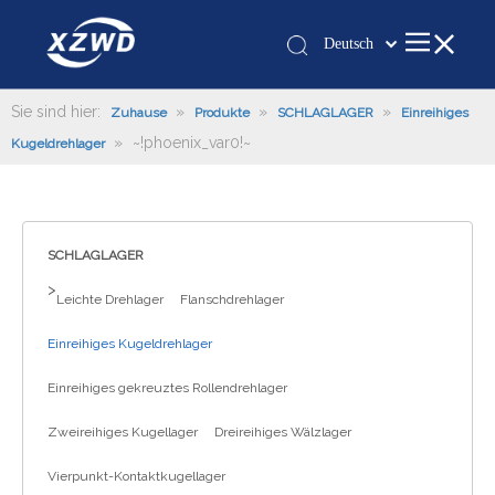
Deutsch
Қазақша
românesc
Sie sind hier:
»
»
»
Zuhause
Produkte
SCHLAGLAGER
Einreihiges
»
~!phoenix_var0!~
Türk dili
Kugeldrehlager
Tiếng Việt
한국어
日本語
SCHLAGLAGER
Italiano
>
Leichte Drehlager
Flanschdrehlager
Português
Español
Einreihiges Kugeldrehlager
Pусский
Einreihiges gekreuztes Rollendrehlager
Français
العربية
Zweireihiges Kugellager
Dreireihiges Wälzlager
English
Vierpunkt-Kontaktkugellager