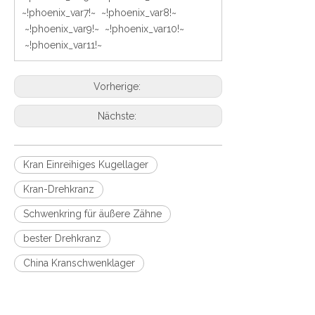
~!phoenix_var7!~ ~!phoenix_var8!~
~!phoenix_var9!~ ~!phoenix_var10!~
~!phoenix_var11!~
Vorherige:
Nächste:
Kran Einreihiges Kugellager
Kran-Drehkranz
Schwenkring für äußere Zähne
bester Drehkranz
China Kranschwenklager