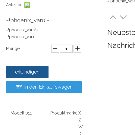
~!phoenix_var
Anteil an:
~!phoenix_var0!~
~!phoenix_var0!~
Neuest
~!phoenix_var1!~
Nachric
Menge:
erkundigen
In den Einkaufswagen
Modell:
011
Produktmarke:
X
Z
W
D