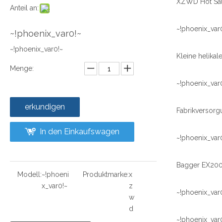
Anteil an:
~!phoenix_var
~!phoenix_var0!~
~!phoenix_var0!~
Menge:
~!phoenix_var
erkundigen
In den Einkaufswagen
~!phoenix_var
Modell:
~!phoeni
Produktmarke:
x
x_var0!~
z
~!phoenix_var
w
d
~!phoenix_var