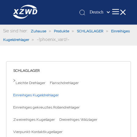
Deutsch
Қазақша
românesc
Sie sind hier:
»
»
»
Zuhause
Produkte
SCHLAGLAGER
Einreihiges
»
~!phoenix_var0!~
Türk dili
Kugeldrehlager
Tiếng Việt
한국어
日本語
SCHLAGLAGER
Italiano
>
Leichte Drehlager
Flanschdrehlager
Português
Español
Einreihiges Kugeldrehlager
Pусский
Einreihiges gekreuztes Rollendrehlager
Français
العربية
Zweireihiges Kugellager
Dreireihiges Wälzlager
English
Vierpunkt-Kontaktkugellager