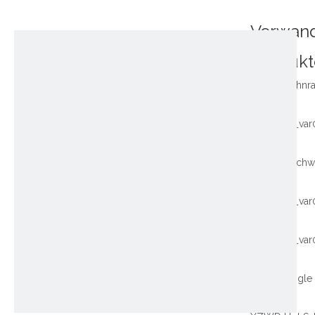
Verwan
Produkt
~!phoenix_var
~!phoenix_var
~!phoenix_var