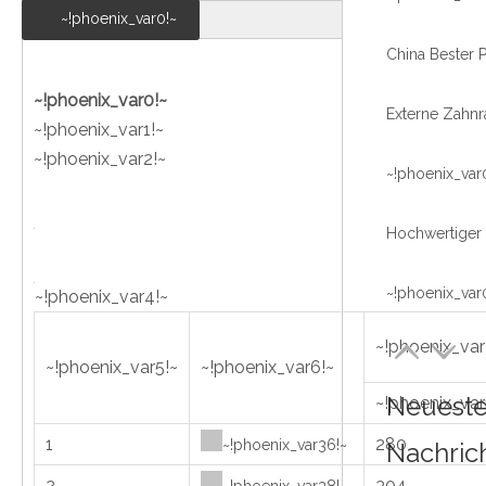
~!phoenix_var0!~
~!phoenix_var0!~
~!phoenix_var1!~
~!phoenix_var2!~
~!phoenix_var
~!phoenix_var
~!phoenix_var4!~
~!phoenix_var
~!phoenix_var5!~
~!phoenix_var6!~
Neuest
~!phoenix_var
1
280
~!phoenix_var36!~
Nachric
2
304