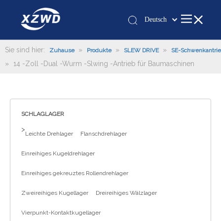
Deutsch
Қазақша
românesc
Sie sind hier:
»
»
»
Zuhause
Produkte
SLEW DRIVE
SE-Schwenkantri
»
14 -Zoll -Dual -Wurm -Slwing -Antrieb für Baumaschinen
Türk dili
Tiếng Việt
한국어
日本語
SCHLAGLAGER
Italiano
>
Leichte Drehlager
Flanschdrehlager
Português
Español
Einreihiges Kugeldrehlager
Pусский
Einreihiges gekreuztes Rollendrehlager
Français
العربية
Zweireihiges Kugellager
Dreireihiges Wälzlager
English
Vierpunkt-Kontaktkugellager