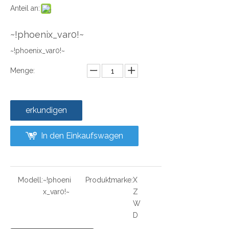
Anteil an:
~!phoenix_var0!~
~!phoenix_var0!~
Menge:
erkundigen
In den Einkaufswagen
Modell:
~!phoeni
Produktmarke:
X
x_var0!~
Z
W
D