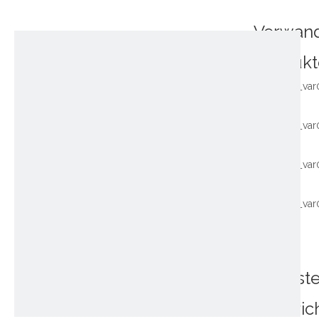
Verwan
Produkt
~!phoenix_var
~!phoenix_var
~!phoenix_var
~!phoenix_var
Neuest
Nachric