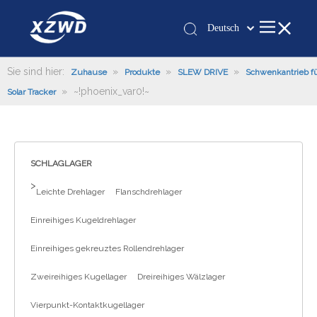
Deutsch
Қазақша
românesc
Sie sind hier:
»
»
»
Zuhause
Produkte
SLEW DRIVE
Schwenkantrieb f
»
~!phoenix_var0!~
Türk dili
Solar Tracker
Tiếng Việt
한국어
日本語
SCHLAGLAGER
Italiano
>
Leichte Drehlager
Flanschdrehlager
Português
Español
Einreihiges Kugeldrehlager
Pусский
Einreihiges gekreuztes Rollendrehlager
Français
العربية
Zweireihiges Kugellager
Dreireihiges Wälzlager
English
Vierpunkt-Kontaktkugellager