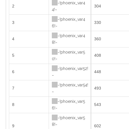
~!phoenix_var4
2
304
4!~
~!phoenix_var4
3
330
6!~
~!phoenix_var4
4
360
8!~
~!phoenix_var5
5
408
0!~
~!phoenix_var52!
6
448
~
~!phoenix_var54!
7
493
~
~!phoenix_var5
8
543
6!~
~!phoenix_var5
8!~
9
602