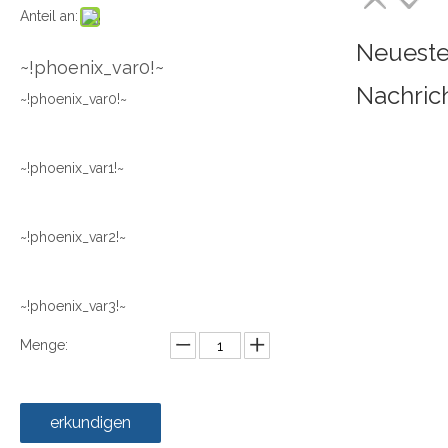
Anteil an:
Neuest
~!phoenix_var0!~
Nachric
~!phoenix_var0!~
~!phoenix_var1!~
~!phoenix_var2!~
~!phoenix_var3!~
Menge:
erkundigen