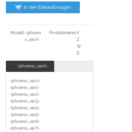
In den Einkaufswagen
Modell:
~!phoeni
Produktmarke:
X
x_var0!~
Z
W
D
~!phoenix_var0!~
~!phoenix_var0!~
~!phoenix_var1!~
~!phoenix_var2!~
~!phoenix_var3!~
~!phoenix_var4!~
~!phoenix_var5!~
~!phoenix_var6!~
~!phoenix_var7!~