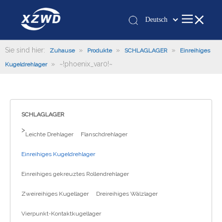
Deutsch
Қазақша
românesc
Sie sind hier:
»
»
»
Zuhause
Produkte
SCHLAGLAGER
Einreihiges
»
~!phoenix_var0!~
Türk dili
Kugeldrehlager
Tiếng Việt
한국어
日本語
SCHLAGLAGER
Italiano
>
Leichte Drehlager
Flanschdrehlager
Português
Español
Einreihiges Kugeldrehlager
Pусский
Einreihiges gekreuztes Rollendrehlager
Français
العربية
Zweireihiges Kugellager
Dreireihiges Wälzlager
English
Vierpunkt-Kontaktkugellager