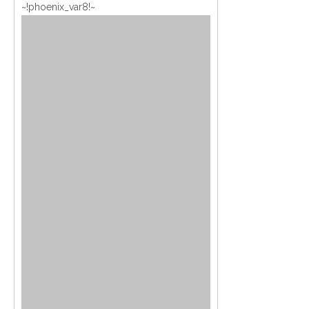
~!phoenix_var8!~