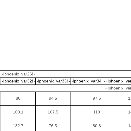
~!phoenix_var26!~
~
~!phoenix_var32!~
~!phoenix_var33!~
~!phoenix_var34!~
~!phoenix_va
~!phoenix_va
80
94.5
97.5
1
100.1
107.5
119
1
132.7
76.5
80.8
1