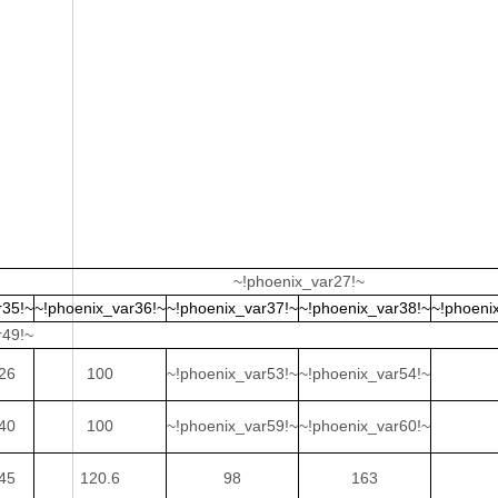
~!phoenix_var27!~
r35!~
~!phoenix_var36!~
~!phoenix_var37!~
~!phoenix_var38!~
~!phoeni
r49!~
26
100
~!phoenix_var53!~
~!phoenix_var54!~
40
100
~!phoenix_var59!~
~!phoenix_var60!~
45
120.6
98
163