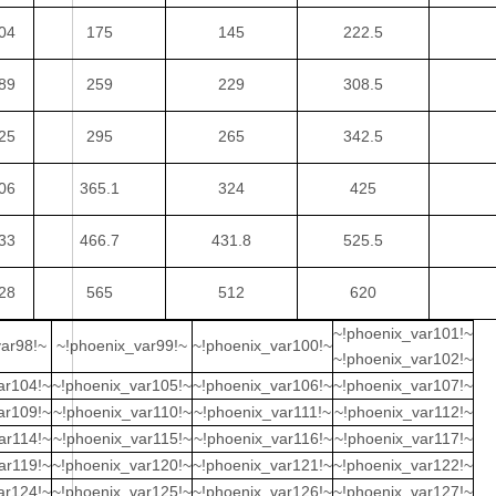
04
175
145
222.5
89
259
229
308.5
25
295
265
342.5
06
365.1
324
425
33
466.7
431.8
525.5
28
565
512
620
~!phoenix_var101!~
var98!~
~!phoenix_var99!~
~!phoenix_var100!~
~!phoenix_var102!~
ar104!~
~!phoenix_var105!~
~!phoenix_var106!~
~!phoenix_var107!~
ar109!~
~!phoenix_var110!~
~!phoenix_var111!~
~!phoenix_var112!~
ar114!~
~!phoenix_var115!~
~!phoenix_var116!~
~!phoenix_var117!~
ar119!~
~!phoenix_var120!~
~!phoenix_var121!~
~!phoenix_var122!~
ar124!~
~!phoenix_var125!~
~!phoenix_var126!~
~!phoenix_var127!~