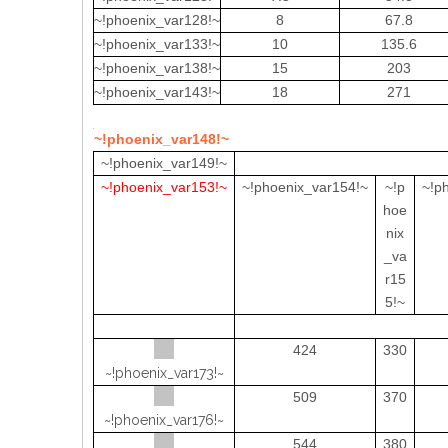
~!phoenix_var128!~
8
67.8
~!phoenix_var133!~
10
135.6
~!phoenix_var138!~
15
203
~!phoenix_var143!~
18
271
~!phoenix_var148!~
~!phoenix_var149!~
~!phoenix_var153!~
~!phoenix_var154!~
~!p
~!p
hoe
nix
_va
r15
5!~
424
330
~!phoenix_var173!~
509
370
~!phoenix_var176!~
544
380