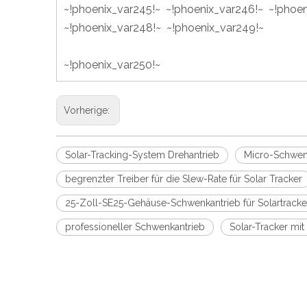
~!phoenix_var245!~ ~!phoenix_var246!~ ~!phoen
~!phoenix_var248!~ ~!phoenix_var249!~
~!phoenix_var250!~
Vorherige:
Solar-Tracking-System Drehantrieb
Micro-Schwenk
begrenzter Treiber für die Slew-Rate für Solar Tracker
25-Zoll-SE25-Gehäuse-Schwenkantrieb für Solartracke
professioneller Schwenkantrieb
Solar-Tracker mi