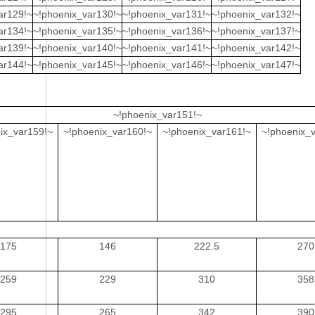
ar129!~
~!phoenix_var130!~
~!phoenix_var131!~
~!phoenix_var132!~
ar134!~
~!phoenix_var135!~
~!phoenix_var136!~
~!phoenix_var137!~
ar139!~
~!phoenix_var140!~
~!phoenix_var141!~
~!phoenix_var142!~
ar144!~
~!phoenix_var145!~
~!phoenix_var146!~
~!phoenix_var147!~
~!phoenix_var151!~
ix_var159!~
~!phoenix_var160!~
~!phoenix_var161!~
~!phoenix_
175
146
222.5
270
259
229
310
358
295
265
342
390