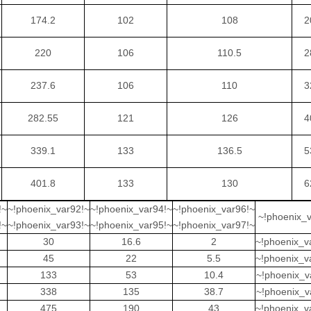
174.2
102
108
2
220
106
110.5
2
237.6
106
110
3
282.55
121
126
4
339.1
133
136.5
5
401.8
133
130
6
!~
~!phoenix_var92!~
~!phoenix_var94!~
~!phoenix_var96!~
~!phoenix_
!~
~!phoenix_var93!~
~!phoenix_var95!~
~!phoenix_var97!~
30
16.6
2
~!phoenix_v
45
22
5.5
~!phoenix_v
133
53
10.4
~!phoenix_v
338
135
38.7
~!phoenix_v
475
190
43
~!phoenix_v