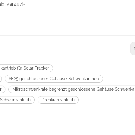
ix_var247!~
antrieb für Solar Tracker
SE25 geschlossener Gehäuse-Schwenkantrieb
r
Mikroschwenkrate begrenzt geschlossene Gehäuse Schwenkan
t Schwenkantrieb
Drehkranzantrieb