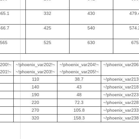
365.1
332
430
479.
466.7
425
540
574.
565
525
630
675
r200!~
~!phoenix_var202!~
~!phoenix_var204!~
~!phoenix_var206
r201!~
~!phoenix_var203!~
~!phoenix_var205!~
110
38.7
~!phoenix_var213
140
43
~!phoenix_var218
190
48
~!phoenix_var223
220
72.3
~!phoenix_var228
270
105.8
~!phoenix_var233
320
158.3
~!phoenix_var238