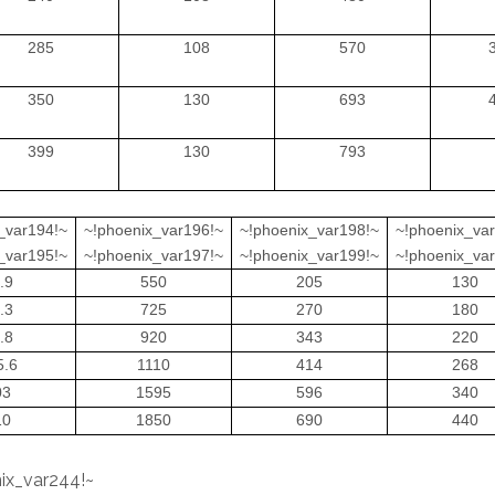
285
108
570
350
130
693
399
130
793
_var194!~
~!phoenix_var196!~
~!phoenix_var198!~
~!phoenix_va
_var195!~
~!phoenix_var197!~
~!phoenix_var199!~
~!phoenix_va
.9
550
205
130
.3
725
270
180
.8
920
343
220
5.6
1110
414
268
03
1595
596
340
10
1850
690
440
ix_var244!~