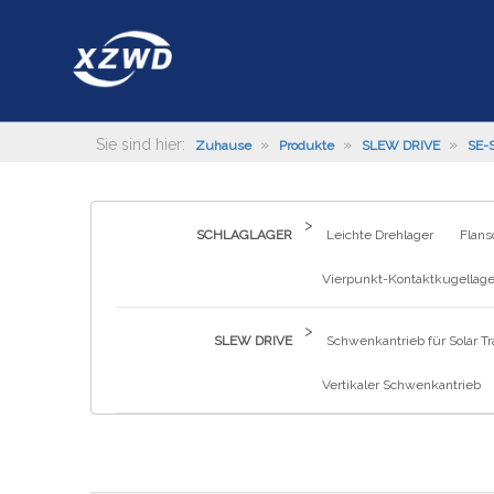
Sie sind hier:
»
»
»
Zuhause
Produkte
SLEW DRIVE
SE-
>
SCHLAGLAGER
Leichte Drehlager
Flans
Vierpunkt-Kontaktkugellage
>
SLEW DRIVE
Schwenkantrieb für Solar Tr
Vertikaler Schwenkantrieb