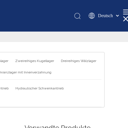
Deutsch
Қазақша
românesc
Türk dili
Tiếng Việt
한국어
hlager
Zweireihiges Kugellager
Dreireihiges Wälzlager
日本語
kranzlager mit Innenverzahnung
Italiano
Português
trieb
Hydraulischer Schwenkantrieb
Español
Pусский
Français
العربية
English
Verwandte Produkte