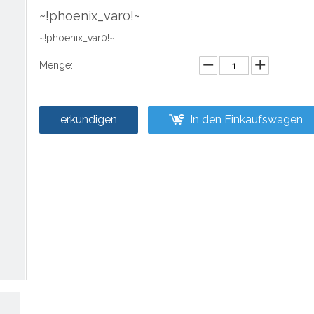
~!phoenix_var0!~
~!phoenix_var0!~
Menge:
erkundigen
In den Einkaufswagen