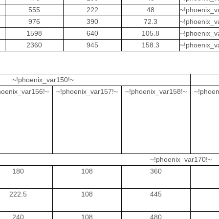
555
222
48
~!phoenix_v
976
390
72.3
~!phoenix_v
1598
640
105.8
~!phoenix_v
2360
945
158.3
~!phoenix_v
~!phoenix_var150!~
hoenix_var156!~
~!phoenix_var157!~
~!phoenix_var158!~
~!phoen
~!phoenix_var170!~
180
108
360
222.5
108
445
240
108
480