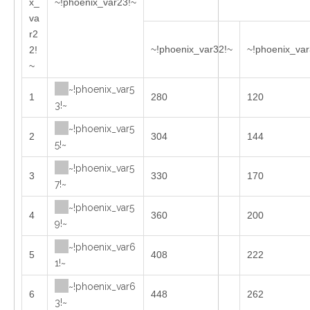
x_
~!phoenix_var23!~
va
r2
~!phoenix_var32!~
~!phoenix_var
2!
~
~!phoenix_var5
1
280
120
3!~
~!phoenix_var5
2
304
144
5!~
~!phoenix_var5
3
330
170
7!~
~!phoenix_var5
4
360
200
9!~
~!phoenix_var6
5
408
222
1!~
~!phoenix_var6
6
448
262
3!~