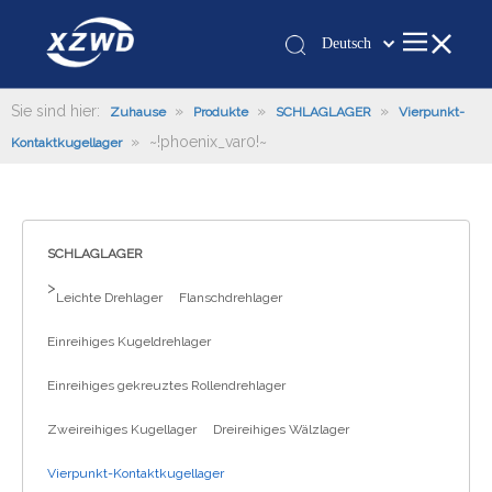
Deutsch
Қазақша
românesc
Sie sind hier:
»
»
»
Zuhause
Produkte
SCHLAGLAGER
Vierpunkt-
»
~!phoenix_var0!~
Türk dili
Kontaktkugellager
Tiếng Việt
한국어
日本語
SCHLAGLAGER
Italiano
>
Leichte Drehlager
Flanschdrehlager
Português
Español
Einreihiges Kugeldrehlager
Pусский
Einreihiges gekreuztes Rollendrehlager
Français
العربية
Zweireihiges Kugellager
Dreireihiges Wälzlager
English
Vierpunkt-Kontaktkugellager