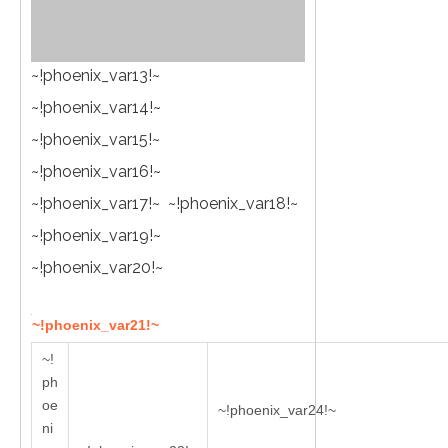
~!phoenix_var13!~
~!phoenix_var14!~
~!phoenix_var15!~
~!phoenix_var16!~
~!phoenix_var17!~
~!phoenix_var18!~
~!phoenix_var19!~
~!phoenix_var20!~
~!phoenix_var21!~
~!
ph
oe
~!phoenix_var24!~
ni