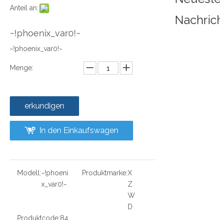
Anteil an:
Nachric
~!phoenix_var0!~
~!phoenix_var0!~
Menge:
erkundigen
In den Einkaufswagen
Modell:
~!phoeni
Produktmarke:
X
x_var0!~
Z
W
D
Produktcode:
84