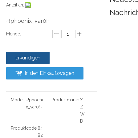
Anteil an:
Nachric
~!phoenix_var0!~
Menge:
erkundigen
In den Einkaufswagen
Modell:
~!phoeni
Produktmarke:
X
x_var0!~
Z
W
D
Produktcode:
84
82