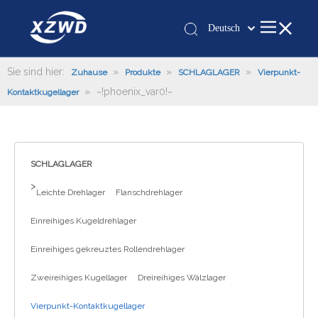
Deutsch
Қазақша
românesc
Sie sind hier:
»
»
»
Zuhause
Produkte
SCHLAGLAGER
Vierpunkt-
»
~!phoenix_var0!~
Türk dili
Kontaktkugellager
Tiếng Việt
한국어
日本語
SCHLAGLAGER
Italiano
>
Leichte Drehlager
Flanschdrehlager
Português
Español
Einreihiges Kugeldrehlager
Pусский
Einreihiges gekreuztes Rollendrehlager
Français
العربية
Zweireihiges Kugellager
Dreireihiges Wälzlager
English
Vierpunkt-Kontaktkugellager