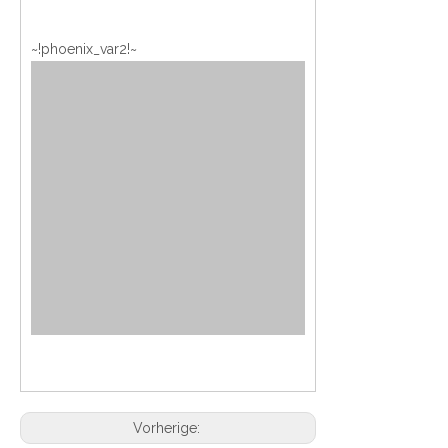
~!phoenix_var2!~
Vorherige: