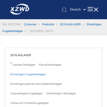
Deutsch
Қазақша
românesc
Sie sind hier:
»
»
»
Zuhause
Produkte
SCHLAGLAGER
Einreihiges
»
~!phoenix_var0!~
Türk dili
Kugeldrehlager
Tiếng Việt
한국어
日本語
SCHLAGLAGER
Italiano
>
Leichte Drehlager
Flanschdrehlager
Português
Español
Einreihiges Kugeldrehlager
Pусский
Einreihiges gekreuztes Rollendrehlager
Français
العربية
Zweireihiges Kugellager
Dreireihiges Wälzlager
English
Vierpunkt-Kontaktkugellager