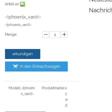
Anteil an:
Nachric
~!phoenix_var0!~
~!phoenix_var0!~
Menge:
erkundigen
In den Einkaufswagen
Modell:
~!phoeni
Produktmarke:
x
x_var0!~
z
w
d