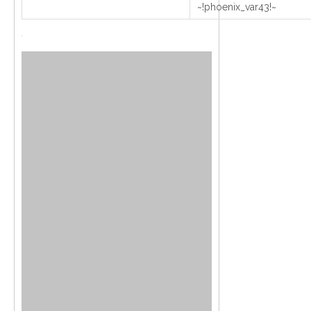
~!phoenix_var43!~