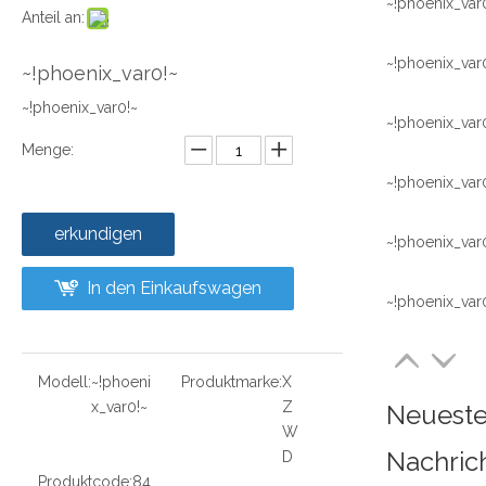
~!phoenix_var
Anteil an:
~!phoenix_var
~!phoenix_var0!~
~!phoenix_var0!~
~!phoenix_var
Menge:
~!phoenix_var
erkundigen
~!phoenix_var
In den Einkaufswagen
~!phoenix_var
Modell:
~!phoeni
Produktmarke:
X
x_var0!~
Z
Neuest
W
Nachric
D
Produktcode:
84