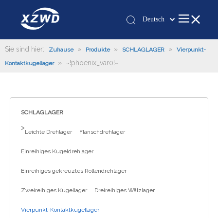
Deutsch
Қазақша
românesc
Sie sind hier:
»
»
»
Zuhause
Produkte
SCHLAGLAGER
Vierpunkt-
»
~!phoenix_var0!~
Türk dili
Kontaktkugellager
Tiếng Việt
한국어
日本語
SCHLAGLAGER
Italiano
>
Leichte Drehlager
Flanschdrehlager
Português
Español
Einreihiges Kugeldrehlager
Pусский
Einreihiges gekreuztes Rollendrehlager
Français
العربية
Zweireihiges Kugellager
Dreireihiges Wälzlager
English
Vierpunkt-Kontaktkugellager