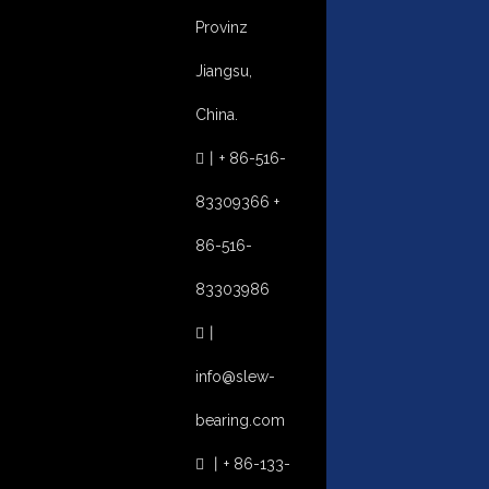
Provinz
Jiangsu,
China.
丨
+ 86-516-

83309366 +
86-516-
83303986
丨

info@slew-
bearing.com
丨
+ 86-133-
