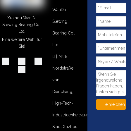
WanDa
Xuzhou WanDa
Slewing
Slewing Bearing Co.,
Ltd.
Bearing Co.,
Eine weitere Wahl für
Ltd.
Sie!
丨
Nr. 8,

Nordstraße
von
Dianchang,
High-Tech-
einreichen
Industrieentwicklungsgebiet,
Stadt Xuzhou,